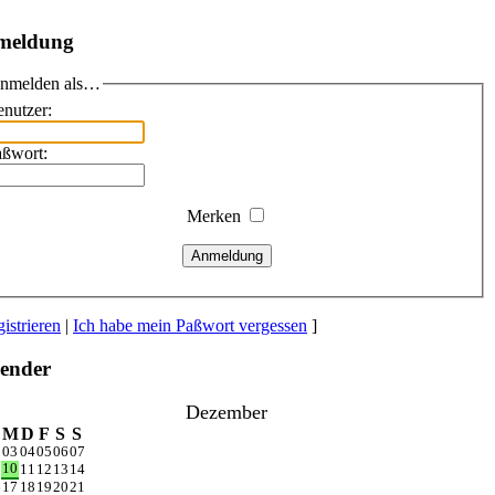
meldung
nmelden als…
nutzer:
aßwort:
Merken
Anmeldung
istrieren
|
Ich habe mein Paßwort vergessen
]
ender
Dezember
M
D
F
S
S
2
03
04
05
06
07
10
9
11
12
13
14
6
17
18
19
20
21