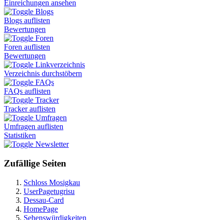
Einreichungen ansehen
Blogs
Blogs auflisten
Bewertungen
Foren
Foren auflisten
Bewertungen
Linkverzeichnis
Verzeichnis durchstöbern
FAQs
FAQs auflisten
Tracker
Tracker auflisten
Umfragen
Umfragen auflisten
Statistiken
Newsletter
Zufällige Seiten
Schloss Mosigkau
UserPagetugrisu
Dessau-Card
HomePage
Sehenswürdigkeiten