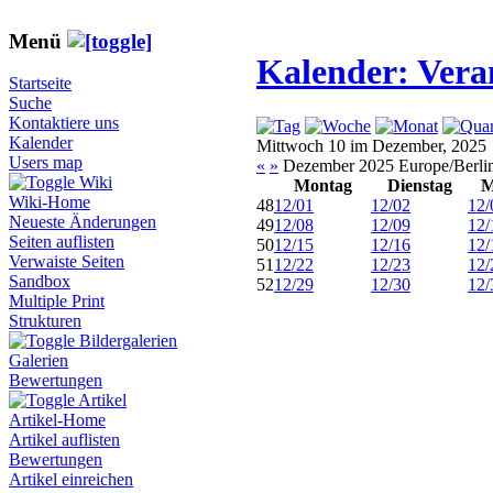
Menü
Kalender: Vera
Startseite
Suche
Kontaktiere uns
Kalender
Mittwoch 10 im Dezember, 2025
Users map
«
»
Dezember 2025 Europe/Berli
Wiki
Montag
Dienstag
M
Wiki-Home
48
12/01
12/02
12/
Neueste Änderungen
49
12/08
12/09
12/
Seiten auflisten
50
12/15
12/16
12/
Verwaiste Seiten
51
12/22
12/23
12/
Sandbox
52
12/29
12/30
12/
Multiple Print
Strukturen
Bildergalerien
Galerien
Bewertungen
Artikel
Artikel-Home
Artikel auflisten
Bewertungen
Artikel einreichen