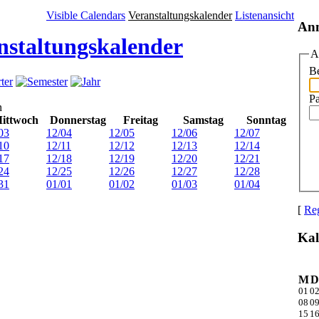
Visible Calendars
Veranstaltungskalender
Listenansicht
An
nstaltungskalender
A
Be
P
n
ittwoch
Donnerstag
Freitag
Samstag
Sonntag
03
12/04
12/05
12/06
12/07
10
12/11
12/12
12/13
12/14
17
12/18
12/19
12/20
12/21
24
12/25
12/26
12/27
12/28
31
01/01
01/02
01/03
01/04
[
Reg
Kal
M
D
01
0
08
0
15
1