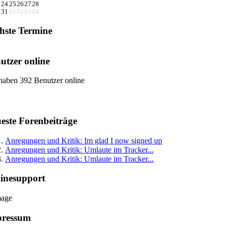
3
24
25
26
27
28
0
31
01
02
03
04
hste Termine
utzer online
haben 392 Benutzer online
este Forenbeiträge
Anregungen und Kritik: Im glad I now signed up
Anregungen und Kritik: Umlaute im Tracker...
Anregungen und Kritik: Umlaute im Tracker...
inesupport
pressum