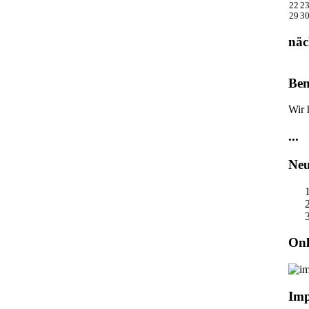
22
2
29
3
näc
Ben
Wir 
...
Neu
Onl
Im