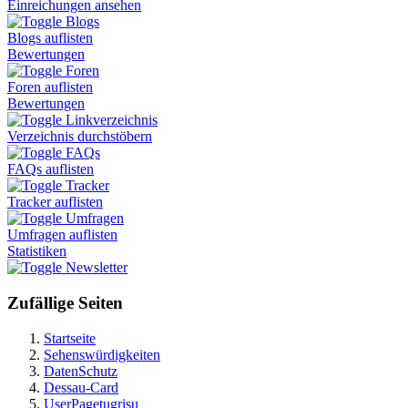
Einreichungen ansehen
Blogs
Blogs auflisten
Bewertungen
Foren
Foren auflisten
Bewertungen
Linkverzeichnis
Verzeichnis durchstöbern
FAQs
FAQs auflisten
Tracker
Tracker auflisten
Umfragen
Umfragen auflisten
Statistiken
Newsletter
Zufällige Seiten
Startseite
Sehenswürdigkeiten
DatenSchutz
Dessau-Card
UserPagetugrisu