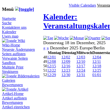
Visible Calendars
Veranst
Menü
Kalender:
Startseite
Suche
Veranstaltungskale
Kontaktiere uns
Kalender
Users map
Wiki
Donnerstag 18 im Dezember, 2025
Wiki-Home
«
»
Dezember 2025 Europe/Berlin
Neueste Änderungen
Montag
Dienstag
Mittwoch
Donnersta
Seiten auflisten
48
12/01
12/02
12/03
12/04
Verwaiste Seiten
49
12/08
12/09
12/10
12/11
Sandbox
50
12/15
12/16
12/17
12/18
Multiple Print
51
12/22
12/23
12/24
12/25
Strukturen
52
12/29
12/30
12/31
01/01
Bildergalerien
Galerien
Bewertungen
Artikel
Artikel-Home
Artikel auflisten
Bewertungen
Artikel einreichen