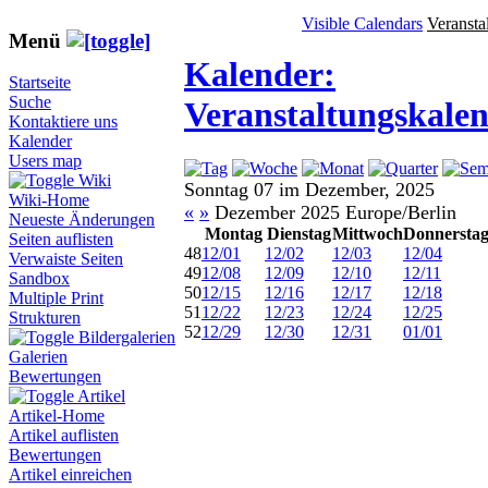
Visible Calendars
Veransta
Menü
Kalender:
Startseite
Suche
Veranstaltungskale
Kontaktiere uns
Kalender
Users map
Wiki
Sonntag 07 im Dezember, 2025
Wiki-Home
«
»
Dezember 2025 Europe/Berlin
Neueste Änderungen
Montag
Dienstag
Mittwoch
Donnersta
Seiten auflisten
48
12/01
12/02
12/03
12/04
Verwaiste Seiten
49
12/08
12/09
12/10
12/11
Sandbox
50
12/15
12/16
12/17
12/18
Multiple Print
51
12/22
12/23
12/24
12/25
Strukturen
52
12/29
12/30
12/31
01/01
Bildergalerien
Galerien
Bewertungen
Artikel
Artikel-Home
Artikel auflisten
Bewertungen
Artikel einreichen