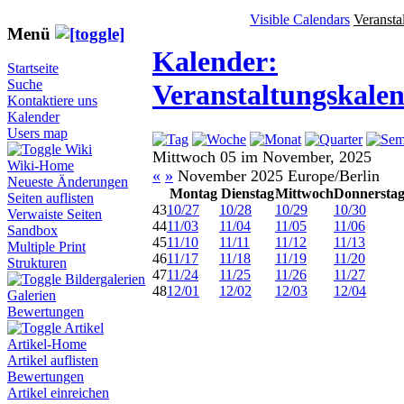
Visible Calendars
Veransta
Menü
Kalender:
Startseite
Suche
Veranstaltungskale
Kontaktiere uns
Kalender
Users map
Wiki
Mittwoch 05 im November, 2025
Wiki-Home
«
»
November 2025 Europe/Berlin
Neueste Änderungen
Montag
Dienstag
Mittwoch
Donnersta
Seiten auflisten
43
10/27
10/28
10/29
10/30
Verwaiste Seiten
44
11/03
11/04
11/05
11/06
Sandbox
45
11/10
11/11
11/12
11/13
Multiple Print
46
11/17
11/18
11/19
11/20
Strukturen
47
11/24
11/25
11/26
11/27
Bildergalerien
48
12/01
12/02
12/03
12/04
Galerien
Bewertungen
Artikel
Artikel-Home
Artikel auflisten
Bewertungen
Artikel einreichen