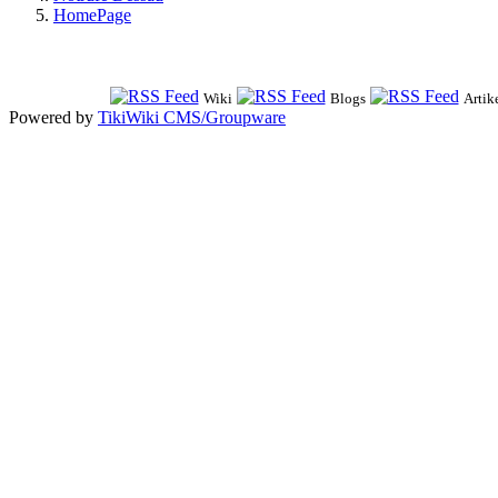
HomePage
Wiki
Blogs
Artik
Powered by
TikiWiki CMS/Groupware