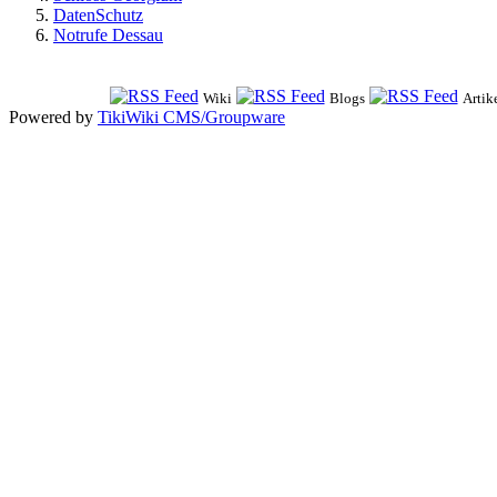
DatenSchutz
Notrufe Dessau
Wiki
Blogs
Artik
Powered by
TikiWiki CMS/Groupware