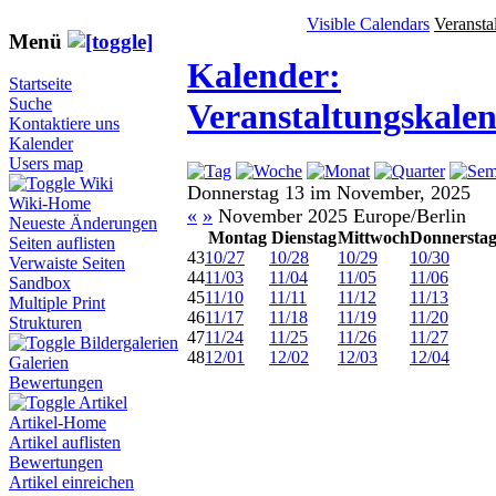
Visible Calendars
Veransta
Menü
Kalender:
Startseite
Suche
Veranstaltungskale
Kontaktiere uns
Kalender
Users map
Wiki
Donnerstag 13 im November, 2025
Wiki-Home
«
»
November 2025 Europe/Berlin
Neueste Änderungen
Montag
Dienstag
Mittwoch
Donnersta
Seiten auflisten
43
10/27
10/28
10/29
10/30
Verwaiste Seiten
44
11/03
11/04
11/05
11/06
Sandbox
45
11/10
11/11
11/12
11/13
Multiple Print
46
11/17
11/18
11/19
11/20
Strukturen
47
11/24
11/25
11/26
11/27
Bildergalerien
48
12/01
12/02
12/03
12/04
Galerien
Bewertungen
Artikel
Artikel-Home
Artikel auflisten
Bewertungen
Artikel einreichen