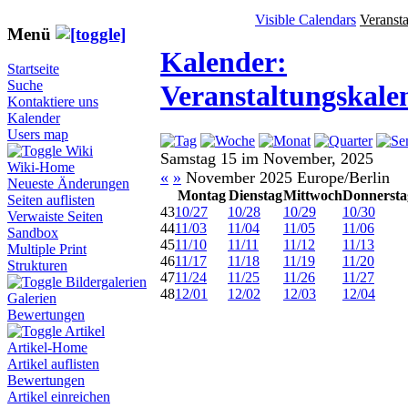
Visible Calendars
Veranst
Menü
Kalender:
Startseite
Suche
Veranstaltungskale
Kontaktiere uns
Kalender
Users map
Wiki
Samstag 15 im November, 2025
Wiki-Home
«
»
November 2025 Europe/Berlin
Neueste Änderungen
Montag
Dienstag
Mittwoch
Donnersta
Seiten auflisten
43
10/27
10/28
10/29
10/30
Verwaiste Seiten
44
11/03
11/04
11/05
11/06
Sandbox
45
11/10
11/11
11/12
11/13
Multiple Print
46
11/17
11/18
11/19
11/20
Strukturen
47
11/24
11/25
11/26
11/27
Bildergalerien
48
12/01
12/02
12/03
12/04
Galerien
Bewertungen
Artikel
Artikel-Home
Artikel auflisten
Bewertungen
Artikel einreichen